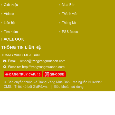
Giới thiệu
Mua Bán
Videos
Thành viên
Liên hệ
Thống kê
Tìm kiếm
RSS-feeds
FACEBOOK
THÔNG TIN LIÊN HỆ
TRANG VÀNG MUA BÁN
Email:
Lienhe@trangvangmuaban.com
Website:
http://trangvangmuaban.com
ĐANG TRUY CẬP: 16
QR-CODE
© Bản quyền thuộc về
Trang Vàng Mua Bán
.
Mã nguồn
NukeViet
CMS
.
Thiết kế bởi GiáRẻ.vn.
|
Điều khoản sử dụng