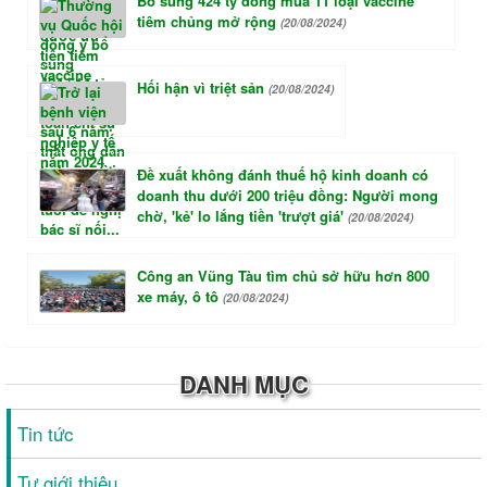
Bổ sung 424 tỷ đồng mua 11 loại vaccine
tiêm chủng mở rộng
(20/08/2024)
Hối hận vì triệt sản
(20/08/2024)
Đề xuất không đánh thuế hộ kinh doanh có
doanh thu dưới 200 triệu đồng: Người mong
chờ, 'kẻ' lo lắng tiền 'trượt giá'
(20/08/2024)
Công an Vũng Tàu tìm chủ sở hữu hơn 800
xe máy, ô tô
(20/08/2024)
DANH MỤC
Tin tức
Tự giới thiệu