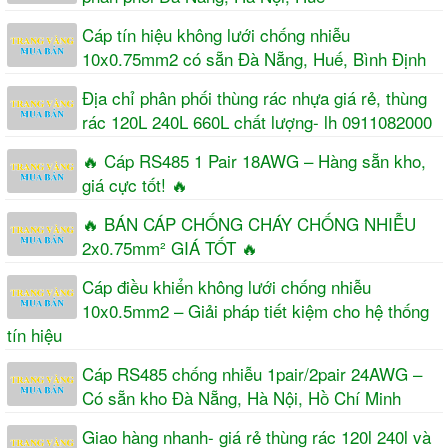
Cáp tín hiệu không lưới chống nhiễu
10x0.75mm2 có sẵn Đà Nẵng, Huế, Bình Định
Địa chỉ phân phối thùng rác nhựa giá rẻ, thùng
rác 120L 240L 660L chất lượng- lh 0911082000
🔥 Cáp RS485 1 Pair 18AWG – Hàng sẵn kho,
giá cực tốt! 🔥
🔥 BÁN CÁP CHỐNG CHÁY CHỐNG NHIỄU
2x0.75mm² GIÁ TỐT 🔥
Cáp điều khiển không lưới chống nhiễu
10x0.5mm2 – Giải pháp tiết kiệm cho hệ thống
tín hiệu
Cáp RS485 chống nhiễu 1pair/2pair 24AWG –
Có sẵn kho Đà Nẵng, Hà Nội, Hồ Chí Minh
Giao hàng nhanh- giá rẻ thùng rác 120l 240l và