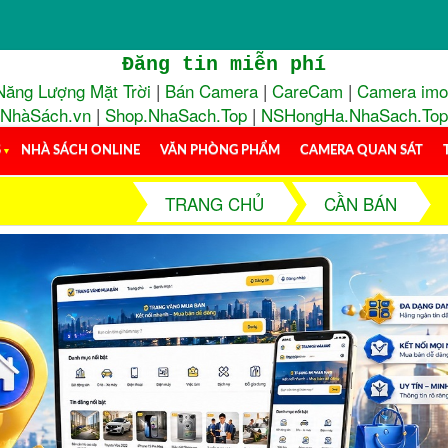
Đăng tin miễn phí
Năng Lượng Mặt Trời
|
Bán Camera
|
CareCam
|
Camera im
NhàSách.vn
|
Shop.NhaSach.Top
|
NSHongHa.NhaSach.Top
S
▼
NHÀ SÁCH ONLINE
VĂN PHÒNG PHẨM
CAMERA QUAN SÁT
TRANG CHỦ
CẦN BÁN