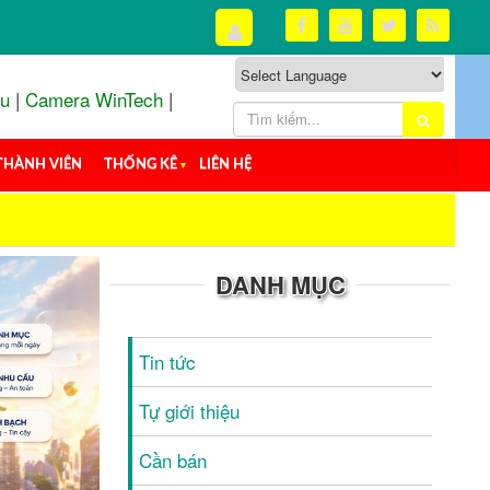
ou
|
Camera WinTech
|
THÀNH VIÊN
THỐNG KÊ
▼
LIÊN HỆ
DANH MỤC
Tin tức
Tự giới thiệu
Cần bán