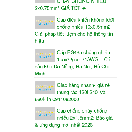
CHÁY CHỐNG NHIỄU
2x0.75mm² GIÁ TỐT 🔥
Cáp điều khiển không lưới
chống nhiễu 10x0.5mm2 –
Giải pháp tiết kiệm cho hệ thống tín
hiệu
Cáp RS485 chống nhiễu
1pair/2pair 24AWG – Có
sẵn kho Đà Nẵng, Hà Nội, Hồ Chí
Minh
Giao hàng nhanh- giá rẻ
thùng rác 120l 240l và
660l- lh 0911082000
Cáp chống cháy chống
nhiễu 2x1.5mm2: Báo giá
& ứng dụng mới nhất 2026