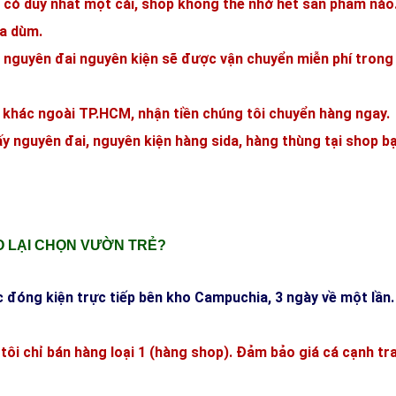
 có duy nhất một cái, shop không thể nhớ hết sản phẩm nào
ra dùm.
 nguyên đai nguyên kiện sẽ được vận chuyển miễn phí trong
h khác ngoài TP.HCM, nhận tiền chúng tôi chuyển hàng ngay.
ấy nguyên đai, nguyên kiện hàng sida, hàng thùng tại shop b
O LẠI CHỌN VƯỜN TRẺ?
 đóng kiện trực tiếp bên kho Campuchia, 3 ngày về một lần
 tôi chỉ bán hàng loại 1 (hàng shop). Đảm bảo giá cá cạnh tr