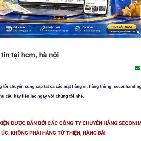
tín tại hcm, hà nội
ng tôi chuyên cung cấp tất cả các mặt hàng si, hàng thùng, seconhand n
u cầu hãy liên lạc ngay với chúng tôi nhé.
KIỆN ĐƯỢC BÁN BỞI CÁC CÔNG TY CHUYÊN HÀNG SECONH
 ÚC. KHÔNG PHẢI HÀNG TỪ THIỆN, HÀNG BÃI