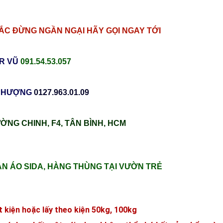
MẮC ĐỪNG NGẦN NGẠI HÃY GỌI NGAY TỚI
R VŨ
091.54.53.057
PHƯỢNG
0127.963.01.09
ỜNG CHINH, F4, TÂN BÌNH, HCM
ẦN ÁO SIDA, HÀNG THÙNG TẠI VƯỜN TRẺ
t kiện hoặc lấy theo kiện 50kg, 100kg