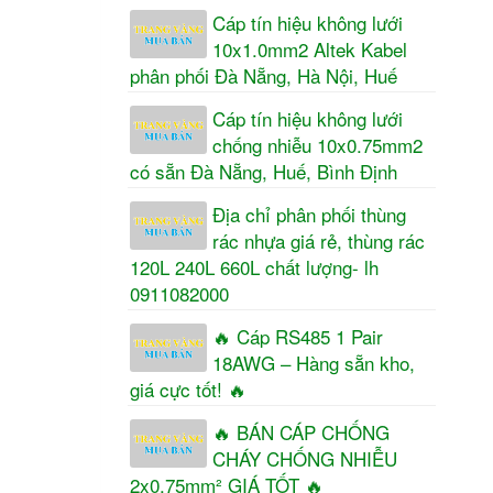
Cáp tín hiệu không lưới
10x1.0mm2 Altek Kabel
phân phối Đà Nẵng, Hà Nội, Huế
Cáp tín hiệu không lưới
chống nhiễu 10x0.75mm2
có sẵn Đà Nẵng, Huế, Bình Định
Địa chỉ phân phối thùng
rác nhựa giá rẻ, thùng rác
120L 240L 660L chất lượng- lh
0911082000
🔥 Cáp RS485 1 Pair
18AWG – Hàng sẵn kho,
giá cực tốt! 🔥
🔥 BÁN CÁP CHỐNG
CHÁY CHỐNG NHIỄU
2x0.75mm² GIÁ TỐT 🔥