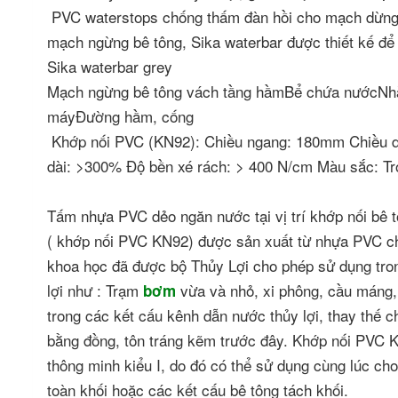
PVC waterstops chống thấm đàn hồi cho mạch dừng b
mạch ngừng bê tông, Sika waterbar được thiết kế đ
Sika waterbar grey
Mạch ngừng bê tông vách tầng hầmBể chứa nướcNhà
máyĐường hầm, cống
Khớp nối PVC (KN92): Chiều ngang: 180mm Chiều dà
dài: >300% Độ bền xé rách: > 400 N/cm Màu sắc
Tấm nhựa PVC dẻo ngăn nước tại vị trí khớp nối bê 
( khớp nối PVC KN92) được sản xuất từ nhựa PVC c
khoa học đã được bộ Thủy Lợi cho phép sử dụng tron
lợi như : Trạm
vừa và nhỏ, xi phông, cầu máng,
bơm
trong các kết cấu kênh dẫn nước thủy lợi, thay thế 
bằng đồng, tôn tráng kẽm trước đây. Khớp nối PVC K
thông minh kiểu I, do đó có thể sử dụng cùng lúc ch
toàn khối hoặc các kết cấu bê tông tách khối.