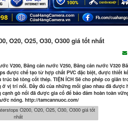
, O20, O25, O30, O300 giá tốt nhất
ước V200, Băng cản nước V250, Băng cản nước V320 Bă
s được chế tạo từ hợp chất PVC đặc biệt, được thiết kế
 trúc bê tông cốt thép. TIỆN ÍCH Sẽ cho phép co giãn tr
 ở vị trí nối. Đầy đủ của những mối giao nhau đã được 
g cạnh gò nổi đã được gia cố để bảo đảm hoàn toàn vữn
nước nóng. http://tamcannuoc.com/