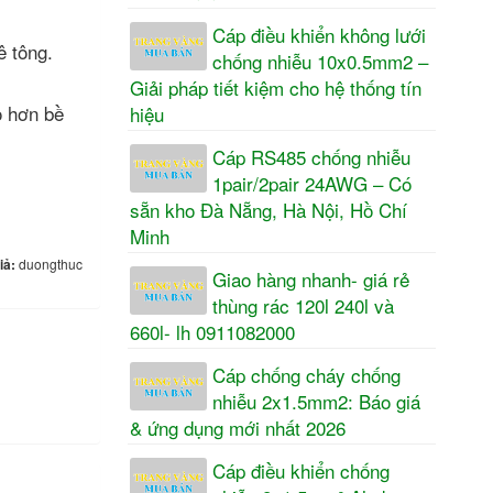
Cáp điều khiển không lưới
ê tông.
chống nhiễu 10x0.5mm2 –
Giải pháp tiết kiệm cho hệ thống tín
ỏ hơn bề
hiệu
Cáp RS485 chống nhiễu
1pair/2pair 24AWG – Có
sẵn kho Đà Nẵng, Hà Nội, Hồ Chí
Minh
iả:
duongthuc
Giao hàng nhanh- giá rẻ
thùng rác 120l 240l và
660l- lh 0911082000
Cáp chống cháy chống
nhiễu 2x1.5mm2: Báo giá
& ứng dụng mới nhất 2026
Cáp điều khiển chống