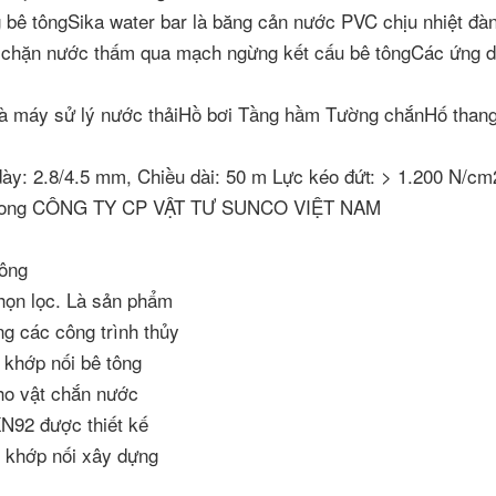
ê tôngSika water bar là băng cản nước PVC chịu nhiệt đàn
ể chặn nước thấm qua mạch ngừng kết cấu bê tôngCác ứng 
 máy sử lý nước thảiHồ bơi Tầng hầm Tường chắnHố than
y: 2.8/4.5 mm, Chiều dài: 50 m Lực kéo đứt: > 1.200 N/cm
: Trong CÔNG TY CP VẬT TƯ SUNCO VIỆT NAM
tông
họn lọc. Là sản phẩm
g các công trình thủy
 khớp nối bê tông
cho vật chắn nước
N92 được thiết kế
o khớp nối xây dựng