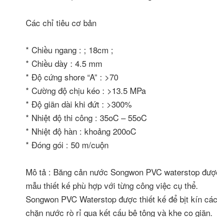
Các chỉ tiêu cơ bản
* Chiều ngang : ; 18cm ;
* Chiều dày : 4.5 mm
* Độ cứng shore “A” : >70
* Cường độ chịu kéo : >13.5 MPa
* Độ giãn dài khi đứt : >300%
* Nhiệt độ thi công : 35oC – 55oC
* Nhiệt độ hàn : khoảng 200oC
* Đóng gói : 50 m/cuộn
Mô tả : Băng cản nước Songwon PVC waterstop được 
mẫu thiết kế phù hợp với từng công việc cụ thể.
Songwon PVC Waterstop được thiết kế để bịt kín các
chặn nước rò rỉ qua kết cấu bê tông và khe co giãn.