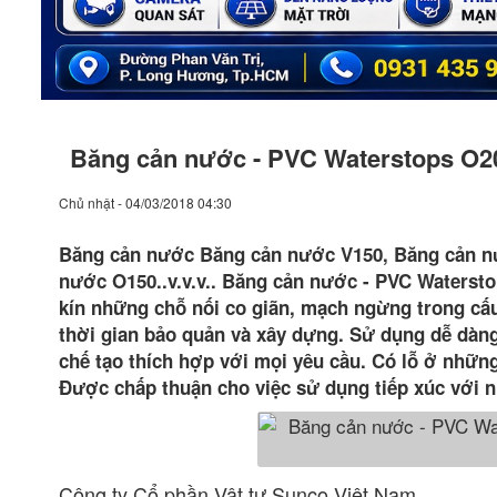
Băng cản nước - PVC Waterstops O200
Chủ nhật - 04/03/2018 04:30
Băng cản nước Băng cản nước V150, Băng cản n
nước O150..v.v.v.. Băng cản nước - PVC Waterstop
kín những chỗ nối co giãn, mạch ngừng trong cấu
thời gian bảo quản và xây dựng. Sử dụng dễ dàng
chế tạo thích hợp với mọi yêu cầu. Có lỗ ở nhữn
Được chấp thuận cho việc sử dụng tiếp xúc với 
Công ty Cổ phần Vật tư Sunco Việt Nam