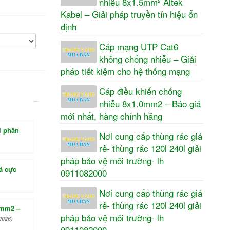
nhiễu 8x1.5mm² Altek
Kabel – Giải pháp truyền tín hiệu ổn
định
Cáp mạng UTP Cat6
không chống nhiễu – Giải
pháp tiết kiệm cho hệ thống mạng
Cáp điều khiển chống
nhiễu 8x1.0mm2 – Báo giá
mới nhất, hàng chính hãng
l phân
Nơi cung cấp thùng rác giá
rẻ- thùng rác 120l 240l giải
pháp bảo vệ môi trường- lh
á cực
0911082000
Nơi cung cấp thùng rác giá
rẻ- thùng rác 120l 240l giải
5mm2 –
pháp bảo vệ môi trường- lh
2026)
0911082000