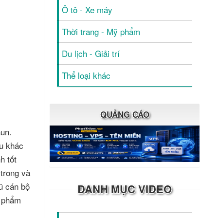
Ô tô - Xe máy
Thời trang - Mỹ phẩm
Du lịch - Giải trí
Thể loại khác
QUẢNG CÁO
un.
u khác
h tốt
trong và
ũ cán bộ
DANH MỤC VIDEO
n phẩm