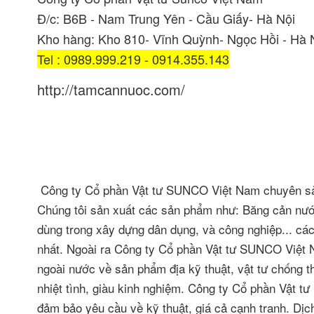
Đ/c: B6B - Nam Trung Yên - Cầu Giấy- Hà Nội
Kho hàng: Kho 810- Vĩnh Quỳnh- Ngọc Hồi - Hà 
Tel : 0989.999.219 - 0914.355.143
http://tamcannuoc.com/
Công ty Cổ phần Vật tư SUNCO Việt Nam chuyên sả
Chúng tôi sản xuất các sản phẩm như: Băng cản nướ
dùng trong xây dựng dân dụng, và công nghiệp... cá
nhất. Ngoài ra Công ty Cổ phần Vật tư SUNCO Việt N
ngoài nước về sản phẩm địa kỹ thuật, vật tư chống t
nhiệt tình, giàu kinh nghiệm. Công ty Cổ phần Vật
đảm bảo yêu cầu về kỹ thuật, giá cả cạnh tranh. Dị