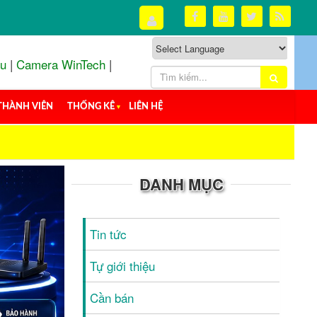
ou
|
Camera WinTech
|
THÀNH VIÊN
THỐNG KÊ
▼
LIÊN HỆ
DANH MỤC
Tin tức
Tự giới thiệu
Cần bán