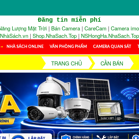
Đăng tin miễn phí
Năng Lượng Mặt Trời
|
Bán Camera
|
CareCam
|
Camera im
NhàSách.vn
|
Shop.NhaSach.Top
|
NSHongHa.NhaSach.Top
S
▼
NHÀ SÁCH ONLINE
VĂN PHÒNG PHẨM
CAMERA QUAN SÁT
TRANG CHỦ
CẦN BÁN